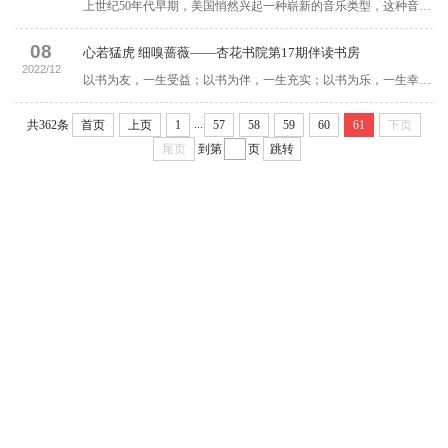
上世纪50年代早期，美国悄然兴起一种崭新的音乐类型，这种音乐表现形式灵活大胆，音乐节奏富有激情，同时歌词也写得十分新颖，这种音乐类型一经传出，便受到了全世界人的喜爱，这种音乐类型就是摇滚。 为了使得推进...
08
心若猛虎 细嗅蔷薇——杏花书院第17期伴读书房
2022/12
以书为友，一生受益；以书为伴，一生充实；以书为乐，一生幸福。杏花书院于12月7日16:00于腾讯会议举办第17期伴读书房——《颠覆者》，这次活动由杏花书院发展导师王晨悦老师带领同学们一起徜徉书海。 活动以参...
...
共362条
首页
上页
1
57
58
59
60
61
下页
尾页
到第
页
跳转