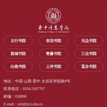
太行书院
杏花书院
无边书院
箕城书院
青藤书院
三达书院
白燕书院
上河书院
毣谷书院
地址：中国·山西·晋中·太谷区学院路8号
联系电话：0354-5507767
邮编：030800
E-mail：syb@jzci.edu.cn