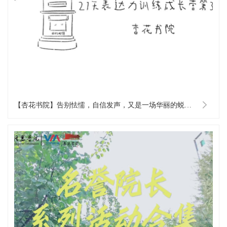
【杏花书院】告别怯懦，自信发声，又是一场华丽的蜕变！