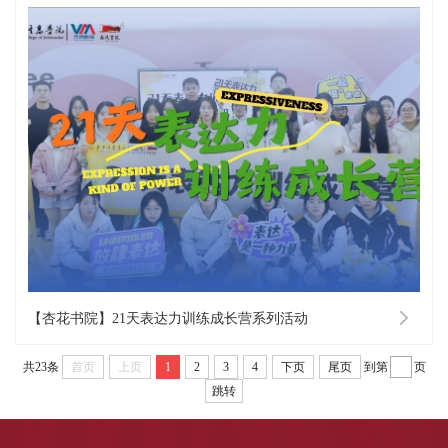
【杏花书院】21天表达力训练成长营系列活动
共23条
首页
上页
1
2
3
4
下页
尾页
到第
页
跳转