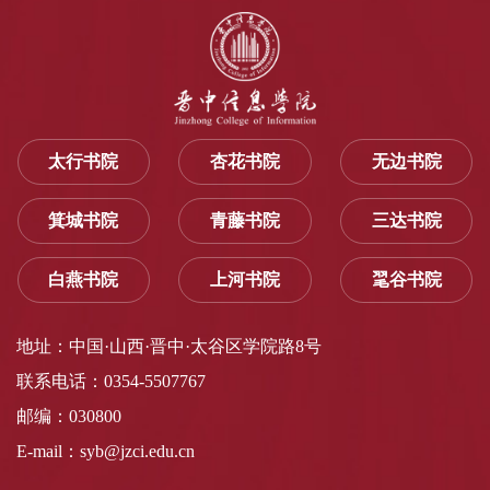
太行书院
杏花书院
无边书院
箕城书院
青藤书院
三达书院
白燕书院
上河书院
毣谷书院
地址：中国·山西·晋中·太谷区学院路8号
联系电话：0354-5507767
邮编：030800
E-mail：syb@jzci.edu.cn