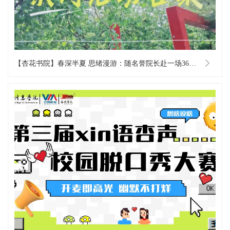
【杏花书院】春深半夏 思绪漫游：随名誉院长赴一场360°的成长之旅