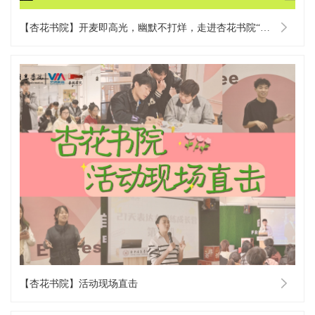
【杏花书院】开麦即高光，幽默不打烊，走进杏花书院“xin语杏声”脱口秀现场！
【杏花书院】活动现场直击