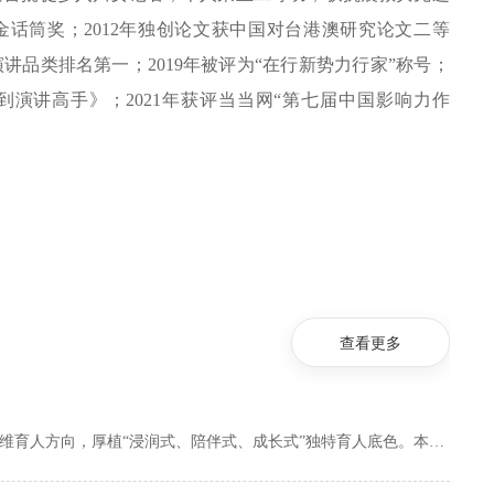
持金话筒奖；2012年独创论文获中国对台港澳研究论文二等
演讲品类排名第一；2019年被评为“在行新势力行家”称号；
话到演讲高手》；2021年获评当当网“第七届中国影响力作
查看更多
春未尽，夏初临，人间好时节，为充分发挥名誉院长引领作用，杏花书院锚定多维育人方向，厚植“浸润式、陪伴式、成长式”独特育人底色。本月，杏花书院名誉院长北北老师牵头开展多场兼具思想性、趣味性、实用性的主题活动。活动中贯通经典品读、表达赋能、心理疗愈、生活美育四大成长板块，用多样新颖的活动形式、沉浸式的参与体验，为同学们打通视野边界、锤炼综合能力、治愈心灵内耗，陪伴同学们积蓄青春能量、坚定前行方向、实现全方位综合成长。...