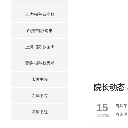
三达书院▪曹小林
白燕书院▪喻丰
上河书院▪张国田
毣谷书院▪魏思孝
太古书院
院长动态
/
右岸书院
15
春深半
潇河书院
2026/05