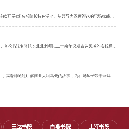
为提升同学们的表达力，本月，杏花书院围绕“语言赋能、自信发声”核心主题，连续开展4场名誉院长特色活动。从领导力深度评论的职场赋能，到声符表达的演讲技巧拆解；从《敢于卓越》的读书沙龙心灵滋养，到21天表达力成长营的系统训练，为同学们搭建起系统化、常态化的表达锻炼平台，帮助同学们突破表达瓶颈，锤炼核心能力，绽放青春风采。语言赋能成长，表达点亮未来4月7日16:00，杏花书院名誉院长北北老师与书院师生齐聚书院Lucky ...
在信息爆炸、沟通无处不在的当下，如何让表达成为赋能成长的核心力量？本月，杏花书院名誉院长北北老师以二十余年深耕表达领域的实践经验为基石，用直击本质的洞察与鲜活生动的故事分享，为学子们解开表达困惑、明晰成长路径，展开了一场关于表达力与人生可能的深度求索。重构表达认知：以终为始，让沟通精准落地“表达力不是把我知道的东西说给你听，而是由倾听你说话的人的程度来决定，他的水平、群体、程度决定了你该用什么样的方式去表达。...
9月26日，杏花书院邀请名誉院长高昂老师，围绕大咖事迹开展系列活动。活动中，高老师通过讲解商业大咖马云的故事，为在场学子带来兼具思想深度、实践启发与成长指引的分享，助力青年学子汲取榜样力量，找准奋斗方向，掌握可落地的成长路径。双视角解析：从时代机遇到核心能力9月26日10:30，杏花书院于三达书院意空间举办名誉院长开学第一课：听马云故事·启新程·传商思活动。邀请书院名誉院长高昂老师聚焦马云创业历程、商业智慧与起步期核心能力，...
三达书院
白燕书院
上河书院