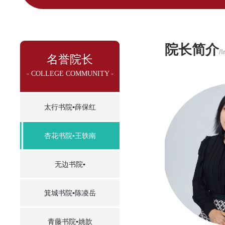
院长简介
/
名誉院长
- COLLEGE COMMUNITY -
太行书院▪薛保红
杏花书院▪王轶南
无边书院▪
箕城书院▪陈凌岳
青藤书院▪姚歆