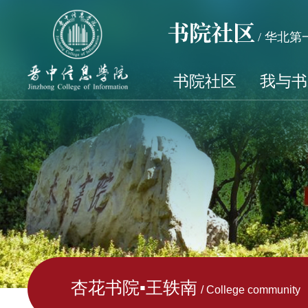
书院社区
/ 华北
书院社区
我与书
杏花书院▪王轶南
/ College community