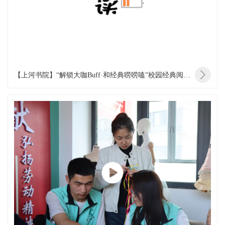
【上河书院】“解锁大咖Buff·和经典唠唠嗑”校园经典阅读写作工程