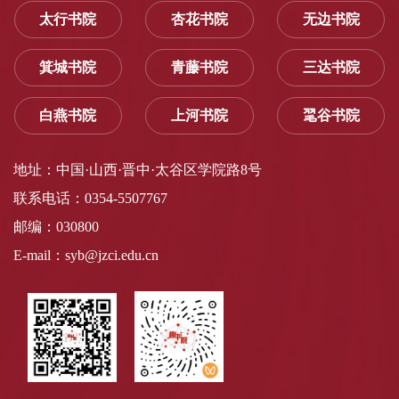
太行书院
杏花书院
无边书院
箕城书院
青藤书院
三达书院
白燕书院
上河书院
毣谷书院
地址：中国·山西·晋中·太谷区学院路8号
联系电话：0354-5507767
邮编：030800
E-mail：syb@jzci.edu.cn