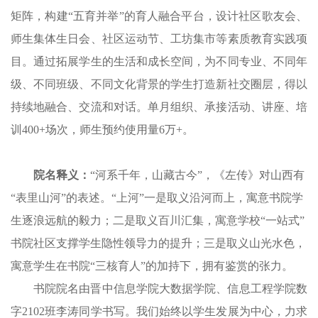
矩阵，构建“五育并举”的育人融合平台，设计社区歌友会、
师生集体生日会、社区运动节、工坊集市等素质教育实践项
目。通过拓展学生的生活和成长空间，为不同专业、不同年
级、不同班级、不同文化背景的学生打造新社交圈层，得以
持续地融合、交流和对话。单月组织、承接活动、讲座、培
训400+场次，师生预约使用量6万+。
院名释义：
“河系千年，山藏古今”，《左传》对山西有
“表里山河”的表述。“上河”一是取义沿河而上，寓意书院学
生逐浪远航的毅力；二是取义百川汇集，寓意学校“一站式”
书院社区支撑学生隐性领导力的提升；三是取义山光水色，
寓意学生在书院“三核育人”的加持下，拥有鉴赏的张力。
书院院名由晋中信息学院大数据学院、信息工程学院数
字2102班李涛同学书写。我们始终以学生发展为中心，力求