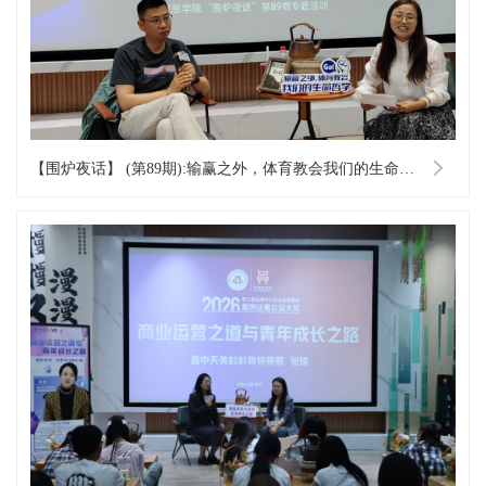
【围炉夜话】 (第89期):输赢之外，体育教会我们的生命哲学