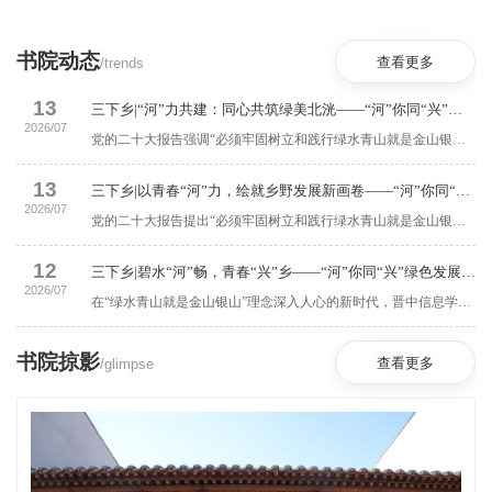
书院动态
/trends
查看更多
13
三下乡|“河”力共建：同心共筑绿美北洸——“河”你同“兴”绿色发展倡导团活动纪实
2026/07
党的二十大报告强调“必须牢固树立和践行绿水青山就是金山银山的理念，站在人与自然和谐共生的高度谋划发展”。在乡村振兴与生态文明建设同频推进的新征程上，晋中信息学院上河书院“河”你同“兴”绿色发展倡导团，于7月13日深入晋中市太谷区北洸村，以“沉浸式体验课”与“互动式宣讲课”相结合的形式，开展石墩彩绘设计、环保摄影展、农耕体验、节水科普、乡村文艺汇演等系列行动。青年学子用镜头定格乡土绿意，用实践传递护水理念，...
13
三下乡|以青春“河”力，绘就乡野发展新画卷——“河”你同“兴”绿色发展倡导团活动纪实
2026/07
党的二十大报告提出“必须牢固树立和践行绿水青山就是金山银山的理念”。为响应这一号召，晋中信息学院上河书院“河”你同“兴”绿色发展倡导团于7月7日至13日，深入晋中市太谷区，围绕乌马河流域生态保护、乡村产业振兴等主题开展暑期实践，以青春担当书写校地协同的生态答卷。实践团首站聚焦乌马河流域生态。队员们在中下游湖泊分组采集水样，检测酸碱度、透明度等指标，同步开展净滩行动，清理沿岸垃圾并向群众科普护水知识。在庞庄水库，...
12
三下乡|碧水“河”畅，青春“兴”乡——“河”你同“兴”绿色发展倡导团活动纪实
2026/07
在“绿水青山就是金山银山”理念深入人心的新时代，晋中信息学院上河书院“河”你同“兴”绿色发展倡导团，以青春之姿奔赴乡村生态建设前沿。7月12日，团队锚定太古首创水务有限责任公司，将美学赋能、民情调研、科技研学与理念传播深度融合，在“小切口”中践行生态担当，为乡村绿色发展与水资源保护注入鲜活的青年力量。探察民情：破解乡村发展的水之困局纸上的理论终需实践检验，乡村的生态密码藏在农户的家常里。实践团走进田间小院，...
书院掠影
/glimpse
查看更多