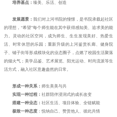
培养基点：
臻美、乐活、创造
发展愿景：
我们对上河书院的憧憬，是书院承载起社区
的理想，“希望”每个师生能在其中获得感知美、追求美的能
力。灵动的社区空间，成为师生、生生发现美好、热爱生
活、时常休憩的乐园；重新升级的上河鉴赏长廊、健身院
子、铺子街等形成模块化的业态圈子，点燃了校园生活聚落
的烟火气；美学品鉴、艺术展览、阳光运动、时尚流派等生
活方式，融入社区意趣盎然的日常。
形成一种关系：
师生美美与共
实现一种过程：
社群陪伴浸润式的成长改变
搭建一种业态：
社区生活、项目体验、全链赋能
极致一种态度
：悦纳自己、赞赏他人、彼此共情