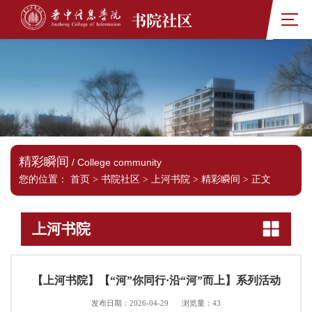
书院社区
精彩瞬间
/ College community
您的位置：
首页
>
书院社区
>
上河书院
>
精彩瞬间
>
正文
上河书院
【上河书院】【“河”你同行·沿“河”而上】系列活动
发布日期：2026-04-29
浏览量：
43