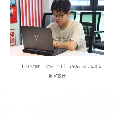
【“河”你同行·沿“河”而上】（第5）期：智绘新
篇·AI设计