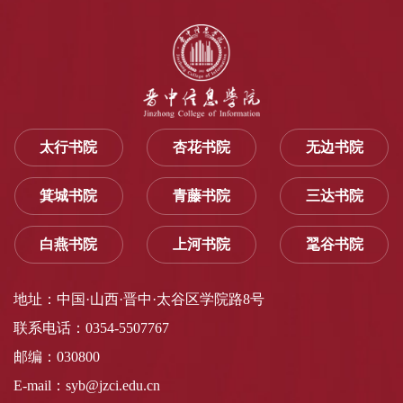
太行书院
杏花书院
无边书院
箕城书院
青藤书院
三达书院
白燕书院
上河书院
毣谷书院
地址：中国·山西·晋中·太谷区学院路8号
联系电话：0354-5507767
邮编：030800
E-mail：syb@jzci.edu.cn