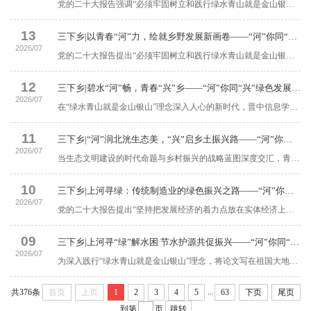
党的二十大报告强调“必须牢固树立和践行绿水青山就是金山银山的理念，站在人与自然和谐共生的高度谋划发展”。在乡村振兴与生态文明建设同频推进的新征程上，晋中信息学院上河书院“河”你同“兴”绿色发展倡导团，于7月13日深入晋中市太谷区北洸村，以“沉浸式体验课”与“互动式宣讲课”相结合的形式，开展石墩彩绘设计、环保摄影展、农耕体验、节水科普、乡村文艺汇演等系列行动。青年学子用镜头定格乡土绿意，用实践传递护水理念，...
13
三下乡|以青春“河”力，绘就乡野发展新画卷——“河”你同“兴”绿色发展倡导团活动纪实
2026/07
党的二十大报告提出“必须牢固树立和践行绿水青山就是金山银山的理念”。为响应这一号召，晋中信息学院上河书院“河”你同“兴”绿色发展倡导团于7月7日至13日，深入晋中市太谷区，围绕乌马河流域生态保护、乡村产业振兴等主题开展暑期实践，以青春担当书写校地协同的生态答卷。实践团首站聚焦乌马河流域生态。队员们在中下游湖泊分组采集水样，检测酸碱度、透明度等指标，同步开展净滩行动，清理沿岸垃圾并向群众科普护水知识。在庞庄水库，...
12
三下乡|碧水“河”畅，青春“兴”乡——“河”你同“兴”绿色发展倡导团活动纪实
2026/07
在“绿水青山就是金山银山”理念深入人心的新时代，晋中信息学院上河书院“河”你同“兴”绿色发展倡导团，以青春之姿奔赴乡村生态建设前沿。7月12日，团队锚定太古首创水务有限责任公司，将美学赋能、民情调研、科技研学与理念传播深度融合，在“小切口”中践行生态担当，为乡村绿色发展与水资源保护注入鲜活的青年力量。探察民情：破解乡村发展的水之困局纸上的理论终需实践检验，乡村的生态密码藏在农户的家常里。实践团走进田间小院，...
11
三下乡|“河”润北洸生态美，“兴”启乡土振兴路——“河”你同“兴”绿色发展倡导团活动纪实
2026/07
当生态文明建设的时代命题与乡村振兴的战略蓝图深度交汇，青年一代正以行动作答。7月11日，晋中信息学院上河书院“河”你同“兴”绿色发展倡导团携绿色使命奔赴北洸村，在这片承载着农耕文明与非遗记忆的土地上，开启了一场以“水资源保护”为核心、以“绿色发展”为脉络的暑期“三下乡”实践行动，用青春笔触书写校地协同的生态答卷。校地协同谋篇布局：以水为脉绘就发展蓝图实践团队与北洸乡副乡长杨忠峰及北洸村村干部的座谈，成为解码乡村绿色发展的“...
10
三下乡|上河寻绿：传统制造业的绿色振兴之路——“河”你同“兴”绿色发展倡导团活动纪实
2026/07
党的二十大报告提出“坚持把发展经济的着力点放在实体经济上，推进新型工业化，加快建设制造强国”。为引导青年学子走出校园课堂，走进地方产业一线，近距离了解本土实体经济在绿色发展浪潮下的新面貌与新路径。7月10日，倡导团成员走进太谷玛钢产业园区，开展以“探寻绿色转型之路，感悟实业兴邦之责”为主题的实地走访调研活动。太谷玛钢制造业作为当地颇具规模的本土特色实体产业，不仅在吸纳本地劳动力、带动区域经济稳步发展方面发挥着重要作用，...
09
三下乡|上河寻“绿”解水困 节水护源共促振兴——“河”你同“兴”绿色发展倡导团活动纪实
2026/07
为深入践行“绿水青山就是金山银山”理念，将论文写在祖国大地上，7月9日，晋中信息学院上河书院“河”你同“兴”绿色发展倡导团循着“水”的轨迹，走进太谷县绿美园林绿化工程有限公司现代农业产业园。团队成员们以科技为眼，解码“智慧农业”背后的节水逻辑，在田间地头探寻水资源保护与高效利用的“生态密码”，为乡村绿色发展注入青春动能。智慧种植：从“看天吃饭”到“知天而作”上午，倡导团成员走进现代农业产业园种植基地，...
...
共376条
首页
上页
1
2
3
4
5
63
下页
尾页
到第
页
跳转