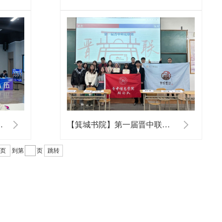
辩论赛小组赛DAY1
【箕城书院】第一届晋中联赛决赛夺冠
尾页
到第
页
跳转