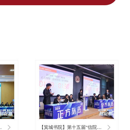
院杯”辩论赛半决赛
【箕城书院】第十五届“信院杯”辩论赛小组赛DAY3