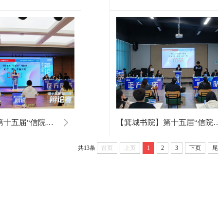
【箕城书院】第十五届“信院杯”辩论赛小组赛DAY2
【箕城书院】第十五届“信院杯”
共13条
首页
上页
1
2
3
下页