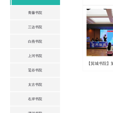
青藤书院
三达书院
白燕书院
上河书院
毣谷书院
太古书院
右岸书院