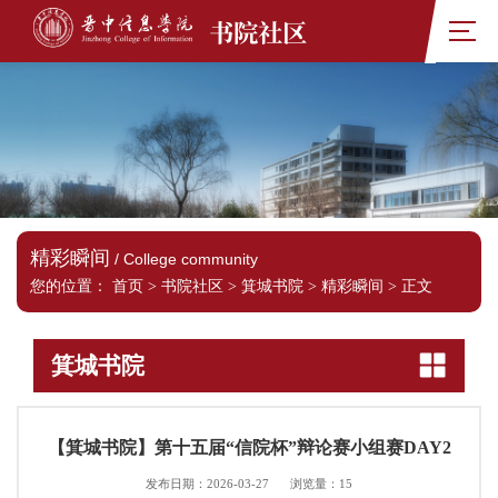
书院社区
精彩瞬间
/ College community
您的位置：
首页
>
书院社区
>
箕城书院
>
精彩瞬间
>
正文
箕城书院
【箕城书院】第十五届“信院杯”辩论赛小组赛DAY2
发布日期：2026-03-27
浏览量：
15