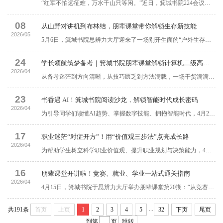
“红军不怕远征难，万水千山只等闲。”近日，箕城书院224会议室里，一段铿锵诗句拉开【“为你的思想搭建提升爬梯”思想level】第31期：弘扬长征精神走好新时代长征路活动帷幕。王利鑫、任永霞两位老师带领青年学子重回烽火征程，在历史细节中读懂信仰力量，在时代坐标中找准青春方向。活动以长征历程为脉络，从远征缘起、关键节点、英雄故事到精神传承，层层铺展二万五千里的壮丽与艰辛。任永霞老师开篇点明，2026年是长征胜利90周年，...
08
从山野对讲机到布林结，朋辈课堂带你解锁生存新技能
2026/05
5月6日，箕城书院思辨力大厅迎来了一场别开生面的“户外生存课”。来自智能工程学院机械设计制造及其自动化专业的梁旺盛学长，为同学们带来了《户外装备应用与野外技能实训》课程。从山野对讲机的使用，到木棍影子辨方向、矿泉水瓶改净水器，再到心肺复苏与“绳结之王”布林结的实操演示，全是硬核实战经验。作为共青团员，梁旺盛不仅是国家铁人三项二级裁判员、蓝天救援队队员，还担任过学校骑行社与航模社社长，凭借丰富的户外实践经验和三次国家二等奖的专业积淀，...
24
学长领航筑梦备考｜箕城书院朋辈课堂解锁计算机二级高效实战方法
2026/04
从备考迷茫到方向清晰，从技巧匮乏到方法满载，一场干货满满、诚意十足的朋辈经验分享会，为信院学子搭建起互助成长、答疑解惑的桥梁。4月22日下午，箕城书院“朋辈课堂”第21期学长经验局——M5轻松赢分享会举办。本次活动精准聚焦计算机二级（M5）备考核心需求，特邀两位优秀学长倾囊相授实战经验，以朋辈力量驱散备考迷雾，用实用干货助力学子轻松应战。“明晰考情筑根基”——全面拆解备考核心框架智能工程学院2024级陈嘉园学长，...
23
书香遇 AI！箕城书院阅读沙龙，解锁智能时代成长密码
2026/04
为引导同学们读懂AI趋势、掌握数字技能、拥抱智能时代，4月22日，箕城书院于会议室开展以“与AI共生长”为主题的《AI未来》书式大咖阅读沙龙活动，邀请箕城书院全生异科导师、教师发展中心张静茹老师以趣味互动、书籍精讲、实践体验为载体，打破枯燥理论宣讲，用轻松的方式带领在场同学们拆解AI核心逻辑、明晰未来发展方向，在书香与思辨中解锁AI时代的成长密码。趣味闯关热身，解锁AI核心认知活动以“AI关键词闯关”开场，通过层层线索引导同学们猜出机器学习、...
17
职业迷茫“对症开方”！用“价值观三步法”点亮成长路
2026/04
为帮助学生树立科学职业价值观、提升职业规划与决策能力，4月15日，箕城书院举办“认清自己，再选未来——职业价值观觉醒计划”主题活动。艺术传媒学院高雅姝老师，聚焦学生职业发展核心痛点，以“理论讲解+方法传授+方向指引”三维模式，为同学们送上兼具实用性与指导性的职业规划“干货锦囊”高雅姝老师以“考研、考公、就业、创业该如何抉择”这一贴近学生的提问切入，直击当下青年学子的职业选择困境。她一针见血地指出，盲目跟风、...
16
朋辈课堂开讲啦！竞赛、就业、学业一站式通关指南
2026/04
4月15日，箕城书院于思辨力大厅举办朋辈课堂第20期：“从竞赛到能力”。活动邀请信息工程学院计算机科学与技术专业大三学生、双体学院在读学员王佳玉担任主讲，结合自身经历分享竞赛、学业与就业规划方面的实用经验。竞赛路径：从兴趣出发，分阶段积累王佳玉梳理了自己从大一到大三的参赛经历，从校园英语演讲比赛起步，她凭借兴趣迈出竞赛第一步；大二深耕英语类省级赛事，积累临场经验，下学期转向专业领域，征战蓝桥杯、中国计算机设计大赛等科创赛事，...
...
共191条
首页
上页
1
2
3
4
5
32
下页
尾页
到第
页
跳转