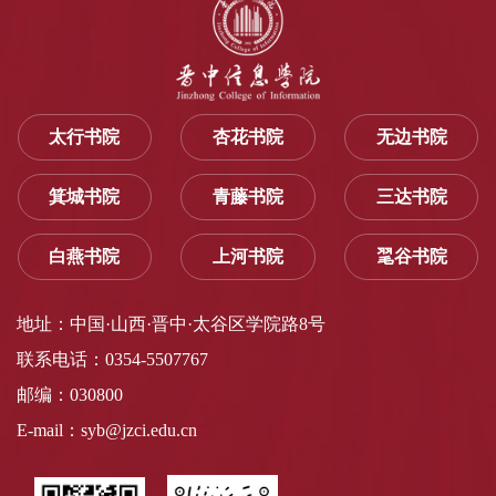
太行书院
杏花书院
无边书院
箕城书院
青藤书院
三达书院
白燕书院
上河书院
毣谷书院
地址：中国·山西·晋中·太谷区学院路8号
联系电话：0354-5507767
邮编：030800
E-mail：syb@jzci.edu.cn