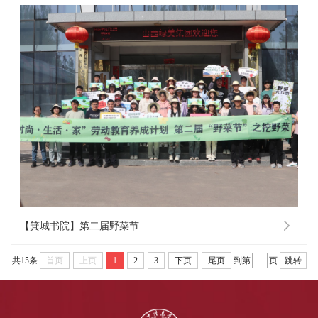
【箕城书院】第二届野菜节
共15条
首页
上页
1
2
3
下页
尾页
到第
页
跳转