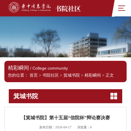
书院社区
精彩瞬间
/ College community
您的位置：
首页
>
书院社区
>
箕城书院
>
精彩瞬间
>
正文
箕城书院
【箕城书院】第十五届“信院杯”辩论赛决赛
发布日期：2026-04-17
浏览量：
6