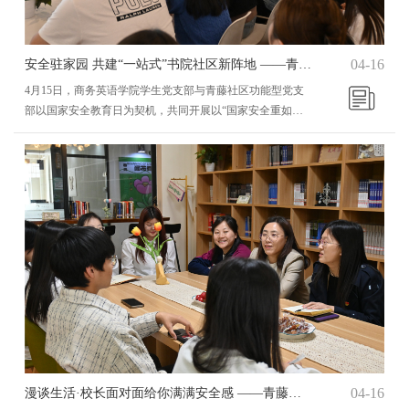
04-16
安全驻家园 共建“一站式”书院社区新阵地 ——青藤书院&商务英语学院开展4月主题党日活动
4月15日，商务英语学院学生党支部与青藤社区功能型党支
部以国家安全教育日为契机，共同开展以“国家安全重如
山，重任在肩不畏难”4月主题党日活动。本次主题党日活动
特邀请到校长助理杨碧霞同志、校长助理栗艳龄同志深入青
藤社区，与支部书记面对面解决实际问题、与学生党员面对
面交流。多方位结合发展深入基层，做到足够的了解贴近，
才能更好地开展工作。青藤书院“一站式”书院社区功能型党
支部书记石宁老师先就青藤书院学生入住情况、...
04-16
漫谈生活·校长面对面给你满满安全感 ——青藤书院举办“院长下午茶”系列活动第19期