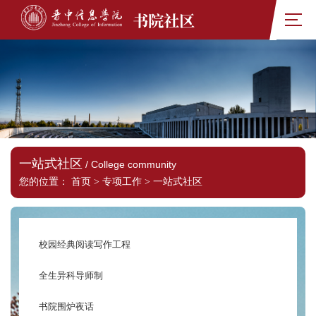
书院社区
一站式社区
/ College community
您的位置：
首页
>
专项工作
>
一站式社区
校园经典阅读写作工程
全生异科导师制
书院围炉夜话