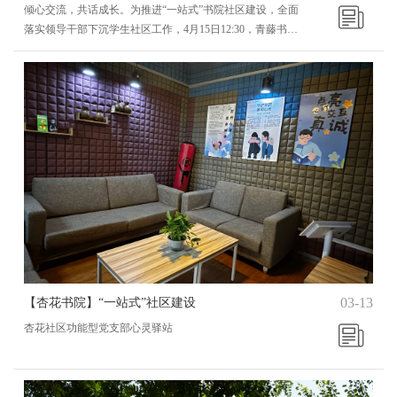
倾心交流，共话成长。为推进“一站式”书院社区建设，全面
落实领导干部下沉学生社区工作，4月15日12:30，青藤书院
于大咖·故事里开展“院长下午茶”系列活动第19期。活动邀请
到青藤书院社区对接校领导校长助理杨碧霞、校长助理栗艳
龄及青藤书院社区A栋宿舍楼楼长、商务英语学院院长葛晓
晶，老师们以学生生活、学习、就业三方面为基点，探讨未
来规划、提出生活难题、共享美好下午茶时光。学习困惑
专业“解锁”研路漫漫，前路浩浩，需要漫长的沉淀和耐
心。...
03-13
【杏花书院】“一站式”社区建设
杏花社区功能型党支部心灵驿站