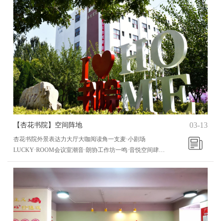
03-13
【杏花书院】空间阵地
杏花书院外景表达力大厅大咖阅读角一支麦·小剧场
LUCKY·ROOM会议室潮音·朗协工作坊一鸣·音悦空间肆觉·
影视工作坊