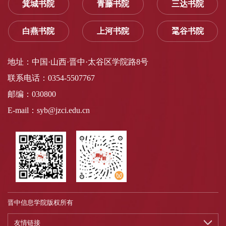
箕城书院
青藤书院
三达书院
白燕书院
上河书院
毣谷书院
地址：中国·山西·晋中·太谷区学院路8号
联系电话：0354-5507767
邮编：030800
E-mail：syb@jzci.edu.cn
晋中信息学院版权所有
友情链接