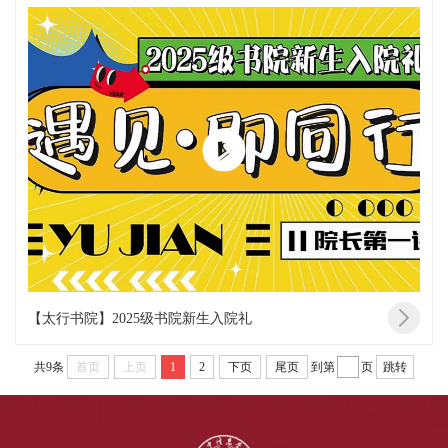
【太行书院】2025级书院新生入院礼
共9条
首页
上页
1
2
下页
尾页
到第
页
跳转