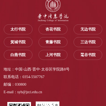
太行书院
杏花书院
无边书院
箕城书院
青藤书院
三达书院
白燕书院
上河书院
毣谷书院
地址：中国·山西·晋中·太谷区学院路8号
联系电话：0354-5507767
邮编：030800
E-mail：syb@jzci.edu.cn