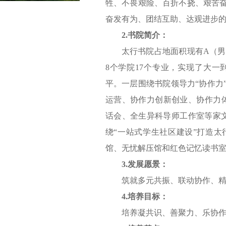
牲、不畏艰险、百折不挠、艰苦
奋发有为、团结互助、达观进步
2.书院简介：
太行书院占地面积现有A（男）
8个学院17个专业，实现了大一
平。一层围绕书院领导力“协作力
运营、协作力创新创业、协作力体
话会、全生异科导师工作室等家
绕“一站式学生社区建设”打造
馆、无忧解压馆和红色记忆读书室
3.发展愿景：
筑就多元共振、联动协作、
4.培养目标：
培养凝共识、善聚力、乐协