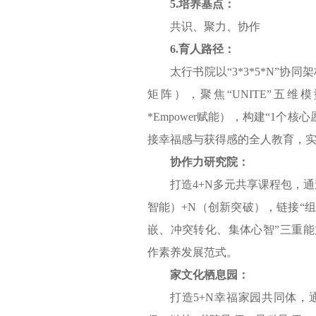
5.
培养基点：
共识、聚力、协作
6.育人路径：
太行书院以“3*3*5*N”
矩阵），聚焦“UNITE”五维模型（Uni
*Empower赋能），构建“1个
接幸福感与获得感的全人教育，
协作力研究院：
打造4+N多元共享课程包，通
智能）+N（创新突破），链接“
嵌、冲突转化、集体心智”三重
作素养发展范式。
家文化栖息园：
打造5+N幸福家园共同体