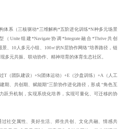
协同架构体系（三核驱动*三维解构*五阶进化训练*N种多元场景
te组建*Navigate协调*Integrate融合*Thrive共创
核心愿景、10人多元小组、100㎡的N层协作网络”培养路径，链
实现多元共振、联动协作、精神培育的体育生态社区。
过T（团队建设）+S(团体运动）+E（沙盘训练）+A（人工
组建期、共创期、赋能期”三阶协作进化路径，形成 “角色互
能力跃升机制，实现系统化培养，实现可量化、可迁移的协
，通过社交属性、美好生活、师生共创、文化共融、情感共