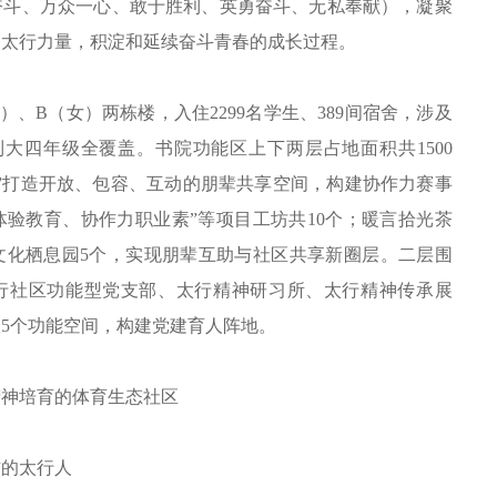
奋斗、万众一心、敢于胜利、英勇奋斗、无私奉献），凝聚
的太行力量，积淀和延续奋斗青春的成长过程。
、B（女）两栋楼，入住2299名学生、389间宿舍，涉及
到大四年级全覆盖。书院功能区上下两层占地面积共1500
”打造开放、包容、互动的朋辈共享空间，构建协作力赛事
验教育、协作力职业素”等项目工坊共10个；暖言拾光茶
文化栖息园5个，实现朋辈互助与社区共享新圈层。二层围
太行社区功能型党支部、太行精神研习所、太行精神传承展
5个功能空间，构建党建育人阵地。
精神培育的体育生态社区
作的太行人