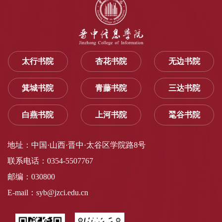
太行书院
杏花书院
无边书院
箕城书院
青藤书院
三达书院
白燕书院
上河书院
毣谷书院
地址：中国·山西·晋中·太谷区学院路8号
联系电话：0354-5507767
邮编：030800
E-mail：syb@jzci.edu.cn