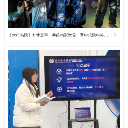
【太行书院】方寸寰宇，共绘精彩世界，晋中信院中外师生在世界文化漫游中共庆生辰