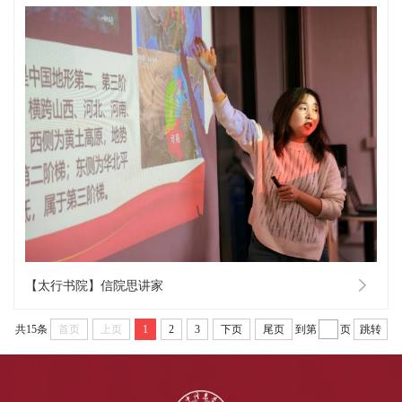
【太行书院】信院思讲家
共15条
首页
上页
1
2
3
下页
尾页
到第
页
跳转