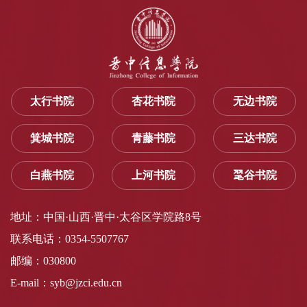
太行书院
杏花书院
无边书院
箕城书院
青藤书院
三达书院
白燕书院
上河书院
毣谷书院
地址：中国·山西·晋中·太谷区学院路8号
联系电话：0354-5507767
邮编：030800
E-mail：syb@jzci.edu.cn