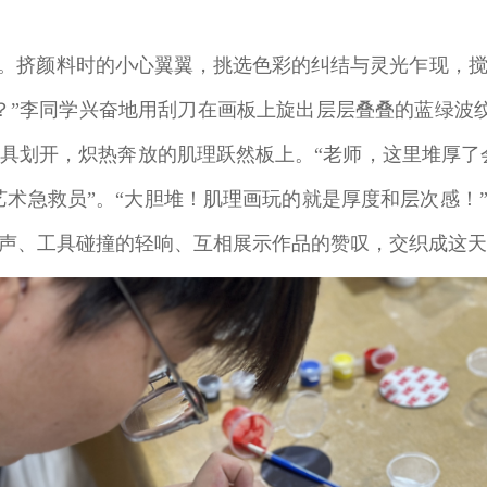
”。挤颜料时的小心翼翼，挑选色彩的纠结与灵光乍现，
”李同学兴奋地用刮刀在画板上旋出层层叠叠的蓝绿波纹
具划开，炽热奔放的肌理跃然板上。“老师，这里堆厚了会
艺术急救员”。“大胆堆！肌理画玩的就是厚度和层次感！
声、工具碰撞的轻响、互相展示作品的赞叹，交织成这