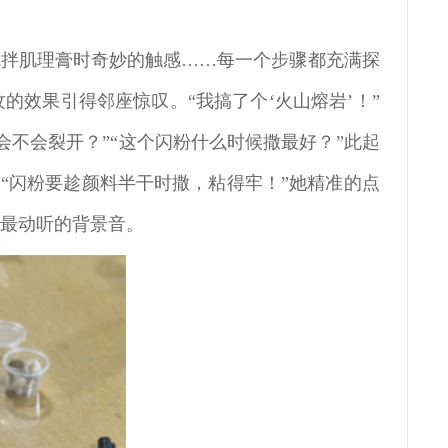
搅拌肌理膏时奇妙的触感……每一个步骤都充满探
的效果引得邻座惊叹。“我搞了个‘火山熔岩’！”
不会裂开？”“这个闪粉什么时候撒最好？”此起
”“闪粉要趁颜料半干时撒，粘得牢！”她精准的点
天最动听的背景音。