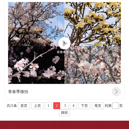
青春季微拍
共21条
首页
上页
1
2
3
4
下页
尾页
到第
页
跳转