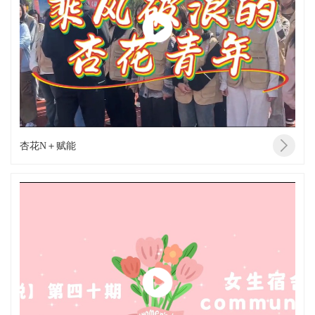
杏花N＋赋能