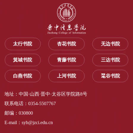
太行书院
杏花书院
无边书院
箕城书院
青藤书院
三达书院
白燕书院
上河书院
毣谷书院
地址：中国·山西·晋中·太谷区学院路8号
联系电话：0354-5507767
邮编：030800
E-mail：syb@jzci.edu.cn