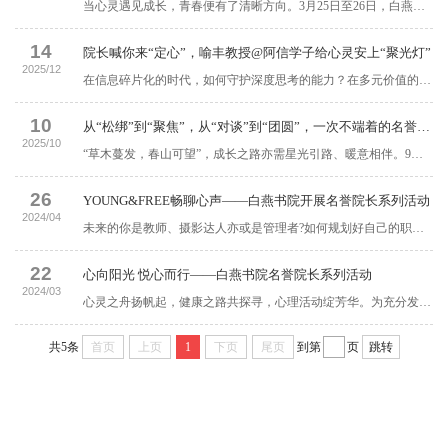
当心灵遇见成长，青春便有了清晰方向。3月25日至26日，白燕书院名誉院长系列活动精彩启幕。活动特邀名誉院长喻丰教授、武汉大学心理学赵一骏博士，以主题讲座、团体辅导、读书分享等多元形式，为学子打造了一场兼具深度与温度的青春成长课堂。从“知道”到“做到”，只差一个“不被算法绑架”的大脑在算法与效率主导的当下，人们逐渐被机器化、标准化的逻辑所裹挟，专注力也在碎片化信息中不断流失。为此，一场以“从‘知道’到‘做到’...
14
院长喊你来“定心”，喻丰教授@阿信学子给心灵安上“聚光灯”
2025/12
在信息碎片化的时代，如何守护深度思考的能力？在多元价值的浪潮中，如何锚定自己的人生意义？12月11日—12日，白燕书院举办名誉院长系列活动，特邀名誉院长喻丰教授、武汉大学心理学刘采梦博士，通过团体辅导、主题讲座、读书分享与师生共膳等多维形式，带领学子开启一场关于专注力提升与生命意义探寻的深度对话。在意义追问中成熟：超越“快乐”，走向生命的整合如果说专注力是应对当下挑战的工具，那么对生命意义的追问则关乎成长的根基。...
10
从“松绑”到“聚焦”，从“对谈”到“团圆”，一次不端着的名誉院长活动
2025/10
“草木蔓发，春山可望”，成长之路亦需星光引路、暖意相伴。9月24日-25日，白燕书院特邀名誉院长开展“积极沟通”院长第一讲、心理疏导、座谈、文化体验等活动，为学子搭建成长阶梯，为同学们注入学术、心理、文化多维度成长力量，让书院育人的温度与深度深度彰显。院长开讲“沟通密码”：共探精准表达与情绪调节9月24日14：00，万画影城1号巨幕影厅座无虚席，800余名新生积极参与“积极沟通”院长第一讲活动，院长围绕“精准表达、...
26
YOUNG&FREE畅聊心声——白燕书院开展名誉院长系列活动
2024/04
未来的你是教师、摄影达人亦或是管理者?如何规划好自己的职业生涯是人生的必修课。面对自我，又会萌生怎样的想法，是自信的接受和展示还是陷入深度的思考，自我同一性的奥秘等待解答。为此，4月23日白燕书院于上河书院206星河·影音厅&毣谷书院N次方话题制造屋、路北·高桌晚宴开展名誉院长系列活动，诚邀白燕书院名誉院长刘丽老师通过【院长共话】第2期：职业发展规划为主线的职业生涯规划讲座&以“自我同一性：理论、意义与促进”为核心的【...
22
心向阳光 悦心而行——白燕书院名誉院长系列活动
2024/03
心灵之舟扬帆起，健康之路共探寻，心理活动绽芳华。为充分发挥心理健康教育工作的积极引导作用，让同学们学会合理的情绪化解，形成积极的向上的生活态度，促进大学生身心全面健康发展。3月20日，白燕书院于毣谷书院毣谷·完满·场以及上河书院104三味·大咖书屋组织举办了【ECRS专注体验】与【极致行动日】系列活动。活动现场，诚邀白燕书院名誉院长刘丽老师作为活动嘉宾，与同学们亲密漫谈，一同寻找拥有共同兴趣爱好的朋友，踏入未知领域，...
共5条
首页
上页
1
下页
尾页
到第
页
跳转