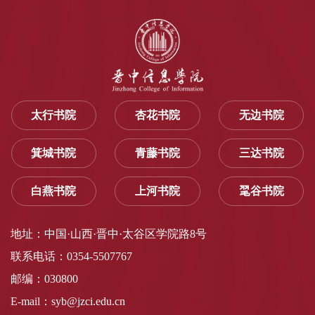
太行书院
杏花书院
无边书院
箕城书院
青藤书院
三达书院
白燕书院
上河书院
毣谷书院
地址：中国·山西·晋中·太谷区学院路8号
联系电话：0354-5507767
邮编：030800
E-mail：syb@jzci.edu.cn