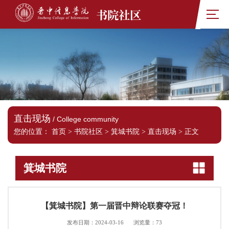
书院社区
直击现场
/ College community
您的位置：
首页
>
书院社区
>
箕城书院
>
直击现场
>
正文
箕城书院
【箕城书院】第一届晋中辩论联赛夺冠！
发布日期：2024-03-16
浏览量：
73