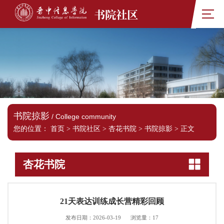
书院社区
书院掠影
/ College community
您的位置：
首页
>
书院社区
>
杏花书院
>
书院掠影
>
正文
杏花书院
21天表达训练成长营精彩回顾
发布日期：2026-03-19
浏览量：
17