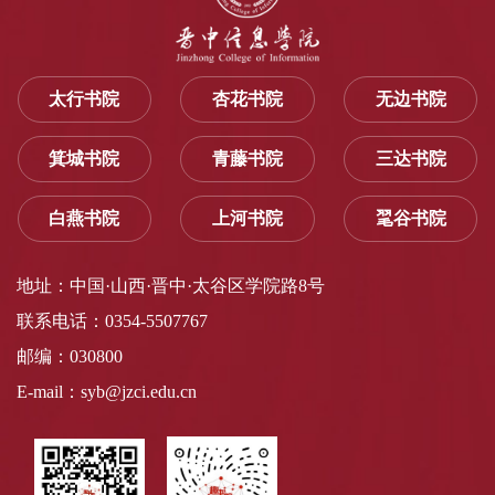
太行书院
杏花书院
无边书院
箕城书院
青藤书院
三达书院
白燕书院
上河书院
毣谷书院
地址：中国·山西·晋中·太谷区学院路8号
联系电话：0354-5507767
邮编：030800
E-mail：syb@jzci.edu.cn