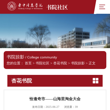
书院社区
书院掠影
/ College community
您的位置：
首页
>
书院社区
>
杏花书院
>
书院掠影
>
正文
杏花书院
恰逢奇市——山海里淘金大会
发布日期：2025-06-27
浏览量：
39