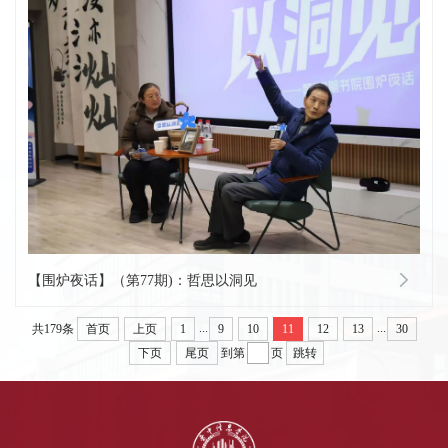
【围炉夜话】（第77期)：哲思以洞见
...
...
共179条
首页
上页
1
9
10
11
12
13
30
下页
尾页
到第
页
跳转