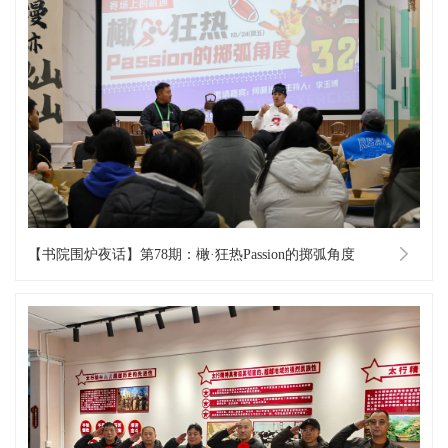
【书院围炉夜话】第78期：橄·狂热Passion的掷弧角度