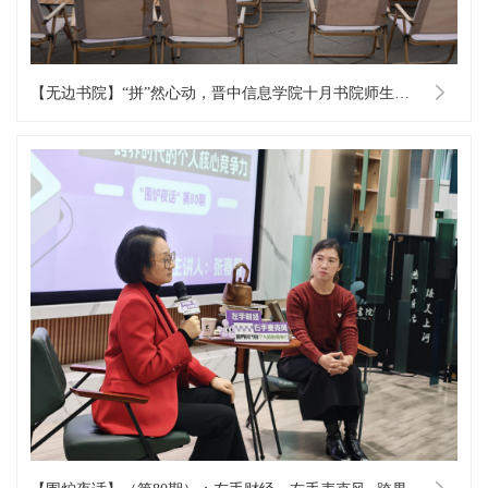
【无边书院】“拼”然心动，晋中信息学院十月书院师生集体生日会“豆”你玩。