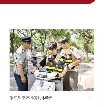
敬平凡·敬不凡劳动体验日