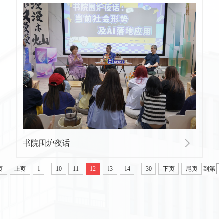
书院围炉夜话
...
...
页
上页
1
10
11
12
13
14
30
下页
尾页
到第