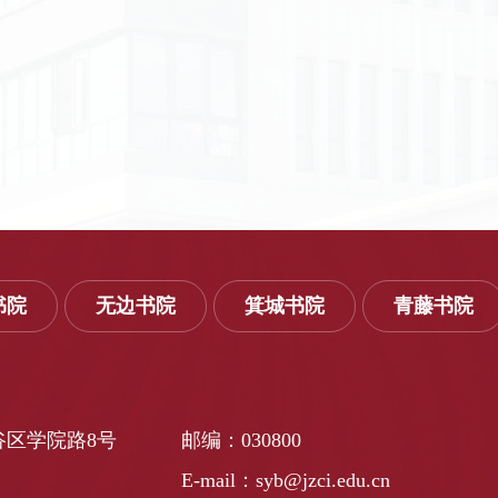
书院
无边书院
箕城书院
青藤书院
谷区学院路8号
邮编：030800
E-mail：syb@jzci.edu.cn