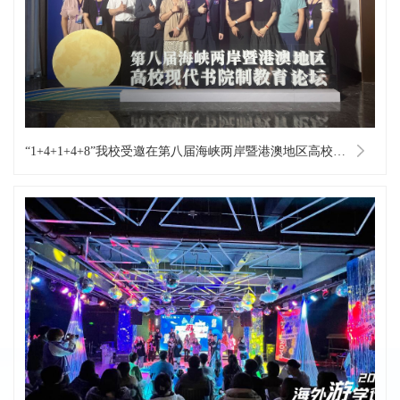
“1+4+1+4+8”我校受邀在第八届海峡两岸暨港澳地区高校现代书院制教育论坛全面发声（图集）