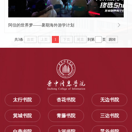
阿信的世界梦——暑期海外游学计划
共3条
首页
上页
1
下页
尾页
到第
页
跳转
太行书院
杏花书院
无边书院
箕城书院
青藤书院
三达书院
白燕书院
上河书院
毣谷书院