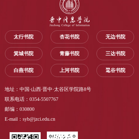
太行书院
杏花书院
无边书院
箕城书院
青藤书院
三达书院
白燕书院
上河书院
毣谷书院
地址：中国·山西·晋中·太谷区学院路8号
联系电话：0354-5507767
邮编：030800
E-mail：syb@jzci.edu.cn