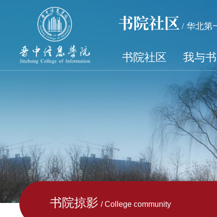
书院社区
/ 华北
书院社区
我与书
书院掠影
/ College community