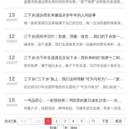
盛夏清风漫过西长寿村的田垄街巷，“麦下筹梦”乡村振兴促进团20余名师生，踏着七月晨光奔赴这座远近闻名的运输村落。七日朝夕相伴，我们以镰刀作笔、以非遗为墨、以陪伴为暖、以实干为心，踩过沾满泥土的小路，听过村民温热的家常，在田间耕耘、文脉寻访、民生陪伴、暖心服务里，接住乡村递来的温柔馈赠，完成一场青年与乡土双向治愈的温暖相逢。田垄拾光：一镰一杏，读懂土地的温柔回响初夏熟透的冬小麦翻涌金浪，那是去年秋日我们亲手播下的种子。...
13
三下乡|漫步西长寿邂逅岁岁年年的人间故事
2026/07
每一座村落都沉淀着独属于自己的过往，每一位乡民都怀揣着滚烫质朴的人生故事，“麦下筹梦”乡村振兴促进团成员们穿梭醋厂寻非遗文脉，走上公路慰问货运从业者，搭建乡村舞台倾听村民心声，共赴纸笔之约畅谈时代变迁，在一桩桩接地气的实践活动中，收集散落于乡间的鲜活故事，以青年视角记录乡村发展的万千变化。一坛陈醋 藏着半部乡土传承故事循着浓郁绵长的醋香，三下乡实践队员走进东湖醋厂，跟随讲解员的讲述，大家翻开从明代美和居老醋坊延续至今的厚重过往，...
12
三下乡|田间半日忙：割麦、理藤、收杏......我们的下乡第一课——“麦下筹梦”乡村振兴促进团纪实
2026/07
编者按：这个盛夏，我们走进被誉为第一运输村的西长寿村，这片土地承载着独属于乡村的烟火底蕴。我们将扎根这片乡土，在田间躬耕劳作，触摸土地的温度；倾听村落故事，记录卡车司机的远行心声；用创意美化乡村风貌，传递科普新知与暖心祝福。我们以青春之名，用倾听、劳动与创意，给这片乡村带去青年一代真诚的帮扶与崭新的活力，让青春在基层实践中收获成长，让温柔与热忱留在西长寿村的山野街巷。7月4日清晨，“麦下筹梦”乡村振兴促进团一路向南，...
12
三下乡|当千年非遗遇见文化下乡：西长寿村的“助梦十二时辰”
2026/07
世间有梦，藏于烟火乡土，载于千年非遗。2025年全国Ⅱ卷作文提到，梦想承载着人们的期许，是奔赴美好、传承希望的力量。乡土非遗便是扎根大地的温柔梦想，承载着匠人坚守的初心，也寄托着乡村振兴的美好愿景。为探寻非遗底蕴、传承乡土文脉，“麦下筹梦”乡村振兴促进团这群年轻人用一天的时间，在西长寿村的土地上，以青春之力触摸非遗温度，在古法传承与创新实践中，追逐乡土文化振兴之梦，让青春期许与乡土梦想双向奔赴。把泥土穿在身上 ...
12
三下乡|“三下乡”路上，我们这样理解“可为与有为”——“麦下筹梦”乡村振兴促进团纪实
2026/07
还记得2023年全国甲卷的作文题吗？“可为与有为”，我们处在一个大有可为的时代，也当在时代的召唤下有所作为。三年过去了，这句话随着我们的脚步落在了田垄之上。“可为”是时代赋予青年的广阔舞台，乡村振兴全面推进，数字技术不断下沉，科普资源有了更多抵达乡村的可能。而“有为”是起而行之的担当，是一次耐心的入户访谈，是一个扫码即达的知识入口……车轮上的村庄，用脚步丈量真实的需求7月5日清晨，“麦下筹梦”乡村振兴促进团在西长寿村聚焦村民出行次数与出行频率开展乡村调研。...
15
一书品匠心，一影悟抉择｜书院里的夏日成长沙龙——当《鞋狗》遇见《好东西》：于边边的悦读与光影双重启迪
2026/06
仲夏六月，绿荫渐浓，蝉鸣初起。当微风穿过走廊，带来一丝清凉，无边书院在同一个午后接连举办了两场浸润心灵的成长活动。一场以书为媒，在《鞋狗》的创业故事中感受热爱的力量；一场以影为镜，在《好东西》与《一生的旅程》中品味抉择的智慧。两场活动，如同两束温暖的光，照亮了无边学子关于梦想、选择与成长的思考之路。Part1：鞋狗里的热爱执念——把梦想“读”进掌心6月10日15:00，【悦读趴】第7期鞋狗·以热爱前行活动在302向日葵·...
...
共425条
首页
上页
1
2
3
4
5
71
下页
尾页
到第
页
跳转