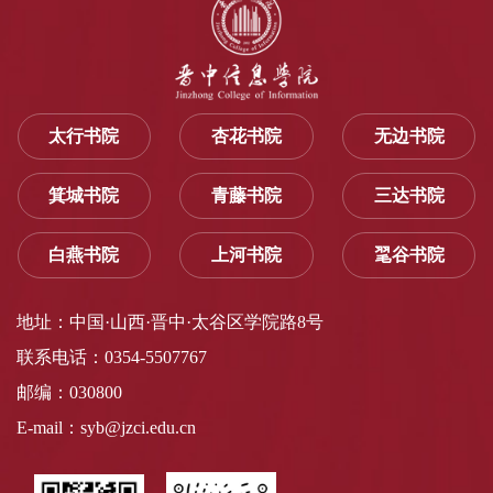
太行书院
杏花书院
无边书院
箕城书院
青藤书院
三达书院
白燕书院
上河书院
毣谷书院
地址：中国·山西·晋中·太谷区学院路8号
联系电话：0354-5507767
邮编：030800
E-mail：syb@jzci.edu.cn