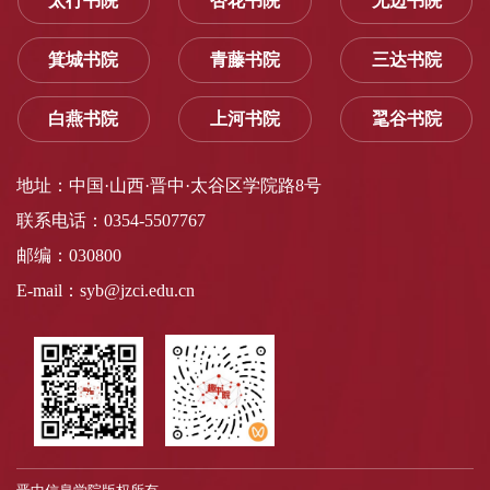
太行书院
杏花书院
无边书院
箕城书院
青藤书院
三达书院
白燕书院
上河书院
毣谷书院
地址：中国·山西·晋中·太谷区学院路8号
联系电话：0354-5507767
邮编：030800
E-mail：syb@jzci.edu.cn