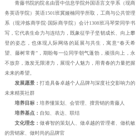
青藤书院的院名由晋中信息学院外国语言文学系（现商
务英语学院）英语1501班冀娅楠同学所取，工商与公共管理
系（现淬炼商学院·国际商学院）会计1308班冯琴荣同学书
写，它代表生命力与连结力，既象征学子坚韧成长、向上攀
登的姿态，也体现人际网络的延展与共生，寓意“春天希
望、藤树常青”，期盼每一位同学朝气蓬勃，顽强向上，永
不放弃，激发无限潜力，展现个人魅力，用青春的力量把握
未来的希望。
发展愿景：
打造具备卓越个人品牌与深度社交影响力的
未来精英社群
培养目标：
培养懂策划、会管理、擅营销的青藤人
培养基点：
自知、表达、联结
文化理念：
做睿智的策划人、做卓越的管理者、做机敏
的营销家、做时尚的品牌官