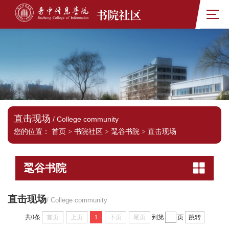
书院社区
直击现场
/ College community
您的位置：
首页
>
书院社区
>
毣谷书院
>
直击现场
毣谷书院
直击现场
/ College community
共0条
首页
上页
1
下页
尾页
到第
页
跳转