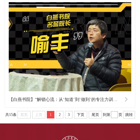
【白燕书院】“解锁心流：从‘知道’到‘做到’的专注力训练”第二期
共15条
首页
上页
1
2
3
下页
尾页
到第
页
跳转