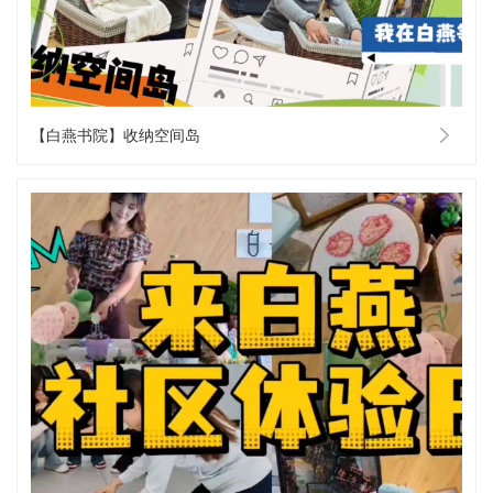
【白燕书院】收纳空间岛