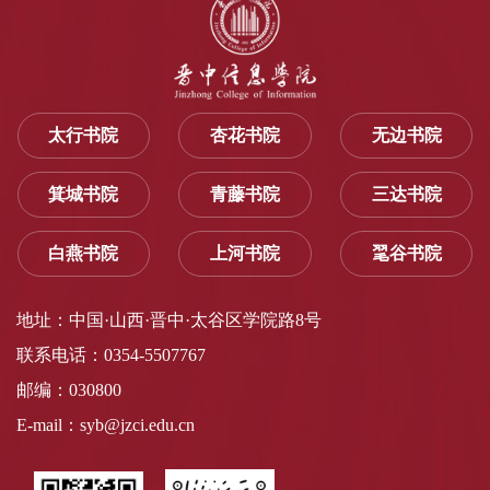
太行书院
杏花书院
无边书院
箕城书院
青藤书院
三达书院
白燕书院
上河书院
毣谷书院
地址：中国·山西·晋中·太谷区学院路8号
联系电话：0354-5507767
邮编：030800
E-mail：syb@jzci.edu.cn