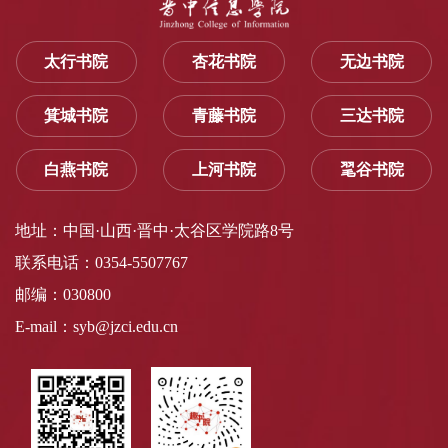
太行书院
杏花书院
无边书院
箕城书院
青藤书院
三达书院
白燕书院
上河书院
毣谷书院
地址：中国·山西·晋中·太谷区学院路8号
联系电话：0354-5507767
邮编：030800
E-mail：syb@jzci.edu.cn