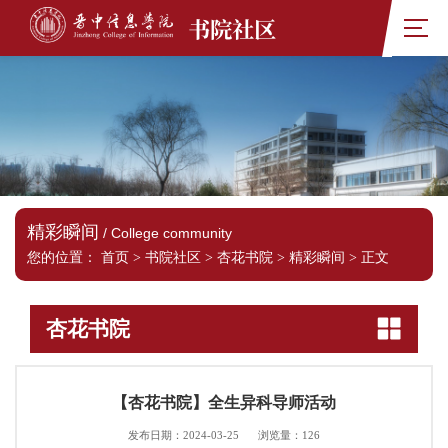
书院社区
精彩瞬间
/ College community
您的位置：
首页
>
书院社区
>
杏花书院
>
精彩瞬间
>
正文
杏花书院
【杏花书院】全生异科导师活动
发布日期：2024-03-25
浏览量：
126