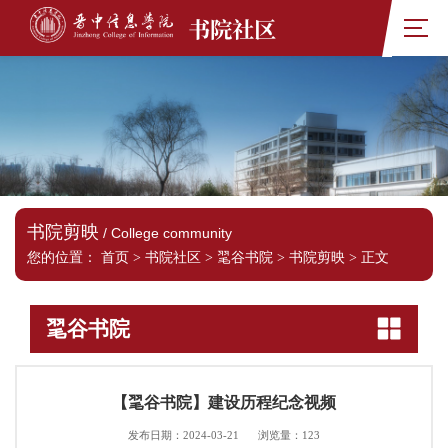
书院社区
书院剪映
/ College community
您的位置：
首页
>
书院社区
>
毣谷书院
>
书院剪映
>
正文
毣谷书院
【毣谷书院】建设历程纪念视频
发布日期：2024-03-21
浏览量：
123