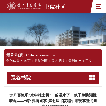
书院社区
最新动态
/ College community
您的位置：
首页
>
书院社区
>
毣谷书院
>
最新动态
>
正文
毣谷书院
龙舟赛惊现“水中推土机”：船漏水了，他干脆跳湖推
着走——“粽”要搞点事·第七届书院端午潮玩荟暨龙舟