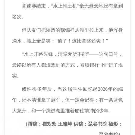
竞速赛结束，“水上推土机”毫无悬念地没有拿到
名次。
但队友们把湿透的穆锦祥从湖里拉上来，他浑身
滴水，脸上全是笑：“值了！这比拿奖还爽！”
“水上开路先锋，清障无所不能”——这句口号，
最终以所有人都没想到的方式，被穆锦祥“推”进了现
实。
或许很多年后，当这届学生回忆起2026年的端
午，记不清谁拿了冠军，但一定会记得：有一条蓝色
大龙舟，和一个跳进湖里推着船往前冲的少年。
（撰稿：崔欢欢 王雅坤 供稿：毣谷书院 摄影：
毣谷书院）