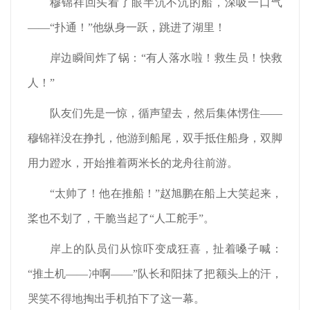
穆锦祥回头看了眼半沉不沉的船，深吸一口气
——“扑通！”他纵身一跃，跳进了湖里！
岸边瞬间炸了锅：“有人落水啦！救生员！快救
人！”
队友们先是一惊，循声望去，然后集体愣住——
穆锦祥没在挣扎，他游到船尾，双手抵住船身，双脚
用力蹬水，开始推着两米长的龙舟往前游。
“太帅了！他在推船！”赵旭鹏在船上大笑起来，
桨也不划了，干脆当起了“人工舵手”。
岸上的队员们从惊吓变成狂喜，扯着嗓子喊：
“推土机——冲啊——”队长和阳抹了把额头上的汗，
哭笑不得地掏出手机拍下了这一幕。