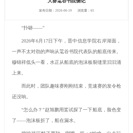
大赛毣谷书院侧记
发布日期：2026-06-19
浏览量：
65
“扑哧——”
2026年6月17日下午，晋中信息学院右岸湖面，
一声不太对劲的声响从毣谷书院代表队的船底传来。
穆锦祥低头一看，水正从船底的泡沫板裂缝里汩汩涌
上来。
而此时，团队趣味赛刚刚结束，竞速赛的发令枪
还没响。
“怎么办？”赵旭鹏用桨试探了一下船底，脸色变
了——泡沫板折了，船在漏水。