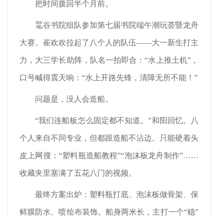
把时间拨回半个月前。
毣谷书院组队参加第七届书院端午潮玩荟暨龙舟
大赛。崔欢欢拉起了八个人的队伍——大一新生打主
力，大三学长助阵，队名一拍即合：“水上推土机”，
口号喊得震天响：“水上开路先锋，清障无所不能！”
问题是，没人会造船。
“我们连船板怎么固定都不知道。”和阳回忆。八
个人来自不同专业，但都跟造船不沾边。只能硬着头
皮上网搜：“塑料瓶造船教程”“泡沫板龙舟制作”……
收藏夹里塞满了五花八门的视频。
最终方案出炉：塑料瓶打底、泡沫板做骨架、保
鲜膜防水、喷绘布装饰。船身两米长，主打一个“稳”