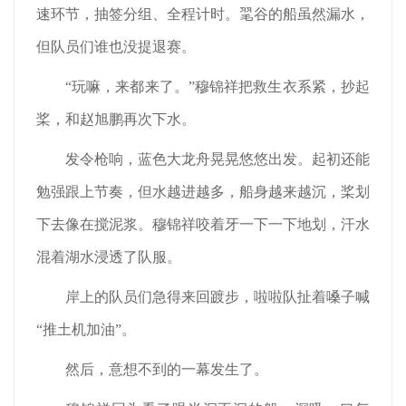
速环节，抽签分组、全程计时。毣谷的船虽然漏水，
但队员们谁也没提退赛。
“玩嘛，来都来了。”穆锦祥把救生衣系紧，抄起
桨，和赵旭鹏再次下水。
发令枪响，蓝色大龙舟晃晃悠悠出发。起初还能
勉强跟上节奏，但水越进越多，船身越来越沉，桨划
下去像在搅泥浆。穆锦祥咬着牙一下一下地划，汗水
混着湖水浸透了队服。
岸上的队员们急得来回踱步，啦啦队扯着嗓子喊
“推土机加油”。
然后，意想不到的一幕发生了。