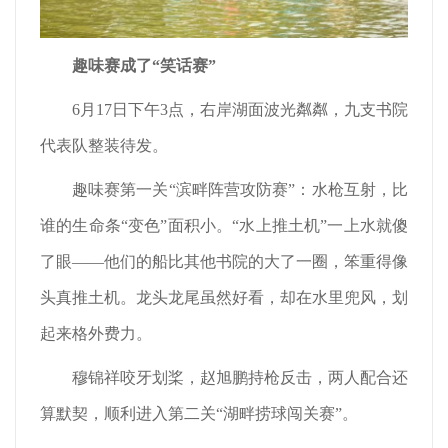
趣味赛成了
“
笑话赛
”
6月17日下午3点，右岸湖面波光粼粼，九支书院
代表队整装待发。
趣味赛第一关“滨畔阵营攻防赛”：水枪互射，比
谁的生命条“变色”面积小。“水上推土机”一上水就傻
了眼——他们的船比其他书院的大了一圈，笨重得像
头真推土机。龙头龙尾虽然好看，却在水里兜风，划
起来格外费力。
穆锦祥咬牙划桨，赵旭鹏持枪反击，两人配合还
算默契，顺利进入第二关“湖畔捞球闯关赛”。