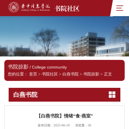
书院社区
书院掠影
/ College community
您的位置：
首页
>
书院社区
>
白燕书院
>
书院掠影
>
正文
白燕书院
【白燕书院】情绪“食·燕室”
发布日期：2025-06-19
浏览量：
36