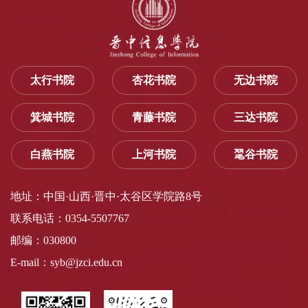
太行书院
杏花书院
无边书院
箕城书院
青藤书院
三达书院
白燕书院
上河书院
毣谷书院
地址：中国·山西·晋中·太谷区学院路8号
联系电话：0354-5507767
邮编：030800
E-mail：syb@jzci.edu.cn