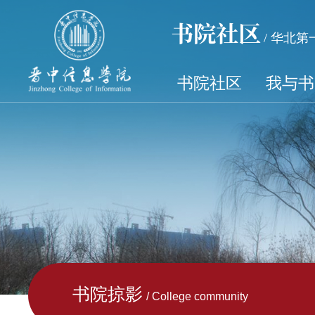
书院社区
/ 华北
书院社区
我与书
书院掠影
/ College community