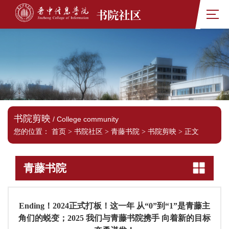
书院社区
书院剪映
/ College community
您的位置：
首页
>
书院社区
>
青藤书院
>
书院剪映
>
正文
青藤书院
Ending！2024正式打板！这一年 从“0”到“1”是青藤主
角们的蜕变；2025 我们与青藤书院携手 向着新的目标