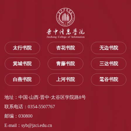
太行书院
杏花书院
无边书院
箕城书院
青藤书院
三达书院
白燕书院
上河书院
毣谷书院
地址：中国·山西·晋中·太谷区学院路8号
联系电话：0354-5507767
邮编：030800
E-mail：syb@jzci.edu.cn