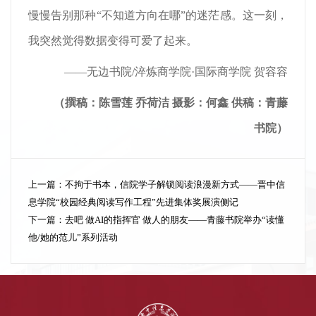
慢慢告别那种“不知道方向在哪”的迷茫感。这一刻，
我突然觉得数据变得可爱了起来。
——无边书院/淬炼商学院·国际商学院 贺容容
（撰稿：
陈雪莲 乔荷洁
摄影：
何鑫
供稿：青藤
书院）
上一篇：
不拘于书本，信院学子解锁阅读浪漫新方式——晋中信
息学院“校园经典阅读写作工程”先进集体奖展演侧记
下一篇：
去吧 做AI的指挥官 做人的朋友——青藤书院举办“读懂
他/她的范儿”系列活动