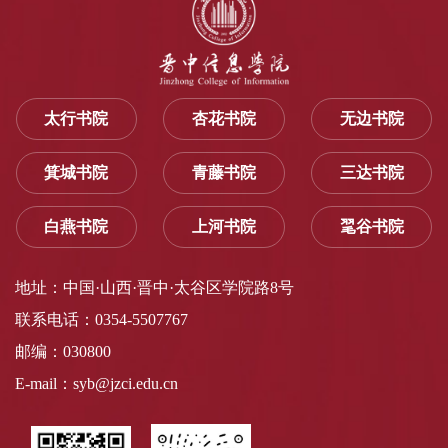
太行书院
杏花书院
无边书院
箕城书院
青藤书院
三达书院
白燕书院
上河书院
毣谷书院
地址：中国·山西·晋中·太谷区学院路8号
联系电话：0354-5507767
邮编：030800
E-mail：syb@jzci.edu.cn