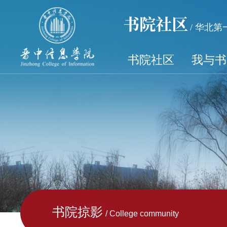
书院社区
/ 华北
书院社区
我与书
书院掠影
/ College community