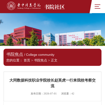
书院社区
书院焦点
/ College community
您的位置：
首页
>
书院焦点
>
正文
大同数据科技职业学院校长赵英虎一行来我校考察交
流
发布日期：2026-07-01
浏览量：
42