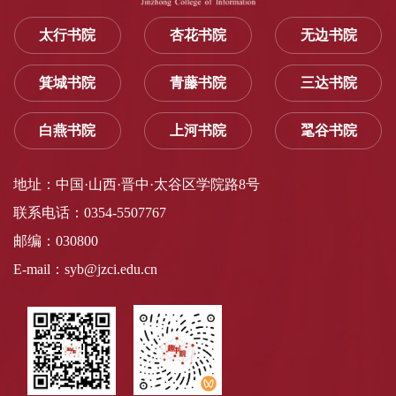
太行书院
杏花书院
无边书院
箕城书院
青藤书院
三达书院
白燕书院
上河书院
毣谷书院
地址：中国·山西·晋中·太谷区学院路8号
联系电话：0354-5507767
邮编：030800
E-mail：syb@jzci.edu.cn