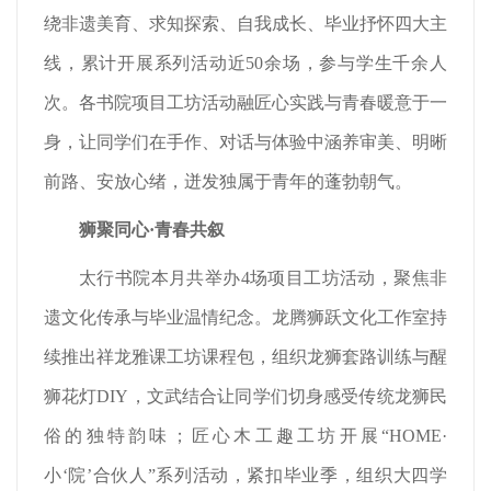
绕非遗美育、求知探索、自我成长、毕业抒怀四大主
线，累计开展系列活动近50余场，参与学生千余人
次。各书院项目工坊活动融匠心实践与青春暖意于一
身，让同学们在手作、对话与体验中涵养审美、明晰
前路、安放心绪，迸发独属于青年的蓬勃朝气。
狮聚同心·青春共叙
太行书院本月共举办4场项目工坊活动，聚焦非
遗文化传承与毕业温情纪念。龙腾狮跃文化工作室持
续推出祥龙雅课工坊课程包，组织龙狮套路训练与醒
狮花灯DIY，文武结合让同学们切身感受传统龙狮民
俗的独特韵味；匠心木工趣工坊开展“HOME·
小‘院’合伙人”系列活动，紧扣毕业季，组织大四学