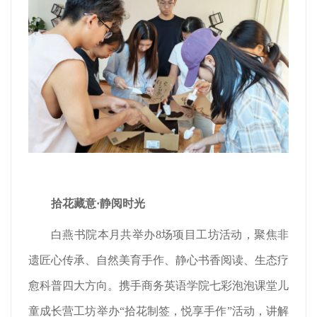
拾花藏意
·
静阅
时光
白燕书院本月共举办8场项目工坊活动，聚焦非
遗匠心传承、自然美育手作、静心书香阅读、生态疗
愈科普四大方向。携手商务英语学院七彩泡泡课堂儿
童成长营工坊举办“拾花制签，悦享手作”活动，讲解