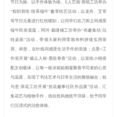
节日为脉、以手作体验为络。E人艺画·剪纸工坊举办
“粽韵剪纸·情系端午”趣享纸艺活动，以龙舟、艾草
等节日元素进行红纸镂刻，让同学们在刀剪之间感受
端午民俗底蕴；阿河·裁缝铺工坊举办“布趣集结·玩
转桌面”活动，带领大家利用零散布料拼缝实用茶
席、杯垫，在针线间感受生活手作的浪漫；点墨+工
作室开展“裁云入框·墨驻寒香”活动，以宣纸小楷搭
配文创载体，让每一枚冰箱贴都凝聚着书写者的心意
与温度，实现了书法艺术与日常生活的雅致融合；枝
与意·茶花工坊开展“拾花趣事社区作品展”活动，汇
集花艺与植物手作，借自然风物抚平浮躁，给予同学
们沉浸式的治愈体验。