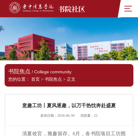
书院社区
书院焦点
/ College community
您的位置：
首页
>
书院焦点
>
正文
意趣工坊丨夏风逐趣，以万千热忱奔赴盛夏
发布日期：2026-06-30
浏览量：
22
清夏收官，雅趣留存。6月，各书院项目工坊围