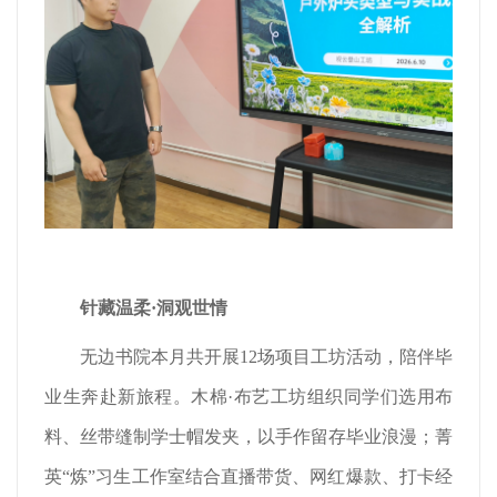
针藏温柔·
洞观世情
无边书院本月共开展12场项目工坊活动，陪伴毕
业生奔赴新旅程。木棉·布艺工坊组织同学们选用布
料、丝带缝制学士帽发夹，以手作留存毕业浪漫；菁
英“炼”习生工作室结合直播带货、网红爆款、打卡经