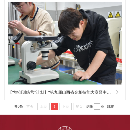
【“智创训练营”计划】“第九届山西省金相技能大赛晋中信息学院校内选拔赛”
共6条
首页
上页
1
下页
尾页
到第
页
跳转