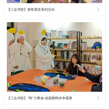
【三达书院】朋辈课堂系列活动
【三达书院】“鸭”力释放-校园鹅鸭杀争霸赛