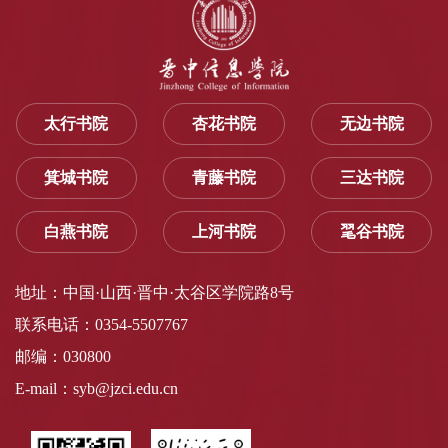
太行书院
杏花书院
无边书院
箕城书院
青藤书院
三达书院
白燕书院
上河书院
毣谷书院
地址：中国·山西·晋中·太谷区学院路8号
联系电话：0354-5507767
邮编：030800
E-mail：syb@jzci.edu.cn