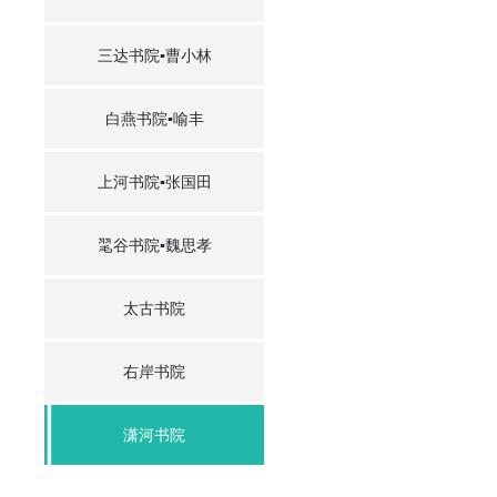
三达书院▪曹小林
白燕书院▪喻丰
上河书院▪张国田
毣谷书院▪魏思孝
太古书院
右岸书院
潇河书院