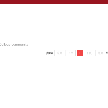
 College community
共0条
首页
上页
1
下页
尾页