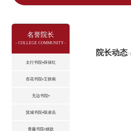
名誉院长
- COLLEGE COMMUNITY -
院长动态
/
太行书院▪薛保红
杏花书院▪王轶南
无边书院▪
箕城书院▪陈凌岳
青藤书院▪姚歆