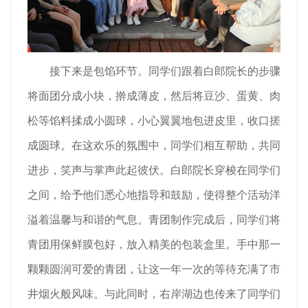
接下来是包馅环节。同学们跟着白郎院长的步骤
将面团分成小块，擀成薄皮，然后将豆沙、蛋黄、肉
松等馅料揉成小圆球，小心翼翼地包进皮里，收口搓
成圆球。在这欢乐的氛围中，同学们相互帮助，共同
进步，笑声与掌声此起彼伏。白郎院长穿梭在同学们
之间，给予他们悉心地指导和鼓励，使得整个活动洋
溢着温馨与和谐的气息。青团制作完成后，同学们将
青团用保鲜膜包好，放入精美的包装盒里。手中那一
颗颗圆润可爱的青团，让这一年一次的等待充满了市
井烟火般风味。与此同时，右岸湖边也传来了同学们