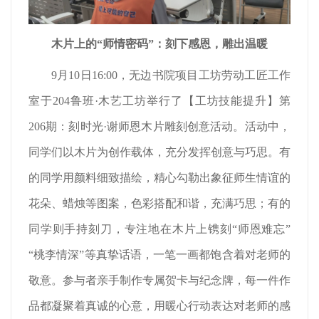
木片上的“师情密码”：刻下感恩，雕出温暖
9月10日16:00，无边书院项目工坊劳动工匠工作
室于204鲁班·木艺工坊举行了【工坊技能提升】第
206期：刻时光·谢师恩木片雕刻创意活动。活动中，
同学们以木片为创作载体，充分发挥创意与巧思。有
的同学用颜料细致描绘，精心勾勒出象征师生情谊的
花朵、蜡烛等图案，色彩搭配和谐，充满巧思；有的
同学则手持刻刀，专注地在木片上镌刻“师恩难忘”
“桃李情深”等真挚话语，一笔一画都饱含着对老师的
敬意。参与者亲手制作专属贺卡与纪念牌，每一件作
品都凝聚着真诚的心意，用暖心行动表达对老师的感