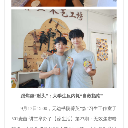
跟焦虑“掰头”：大学生反内耗“自救指南”
9月17日15:00，无边书院菁英“炼”习生工作室于
501麦苗·讲堂举办了【躁生活】第23期：无效焦虑粉