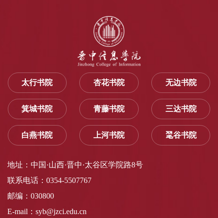
太行书院
杏花书院
无边书院
箕城书院
青藤书院
三达书院
白燕书院
上河书院
毣谷书院
地址：中国·山西·晋中·太谷区学院路8号
联系电话：0354-5507767
邮编：030800
E-mail：syb@jzci.edu.cn