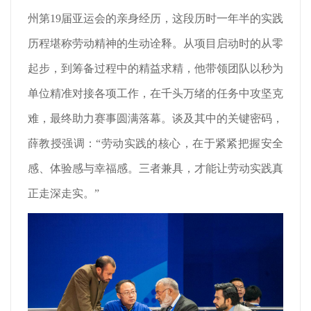
州第19届亚运会的亲身经历，这段历时一年半的实践
历程堪称劳动精神的生动诠释。从项目启动时的从零
起步，到筹备过程中的精益求精，他带领团队以秒为
单位精准对接各项工作，在千头万绪的任务中攻坚克
难，最终助力赛事圆满落幕。谈及其中的关键密码，
薛教授强调：“劳动实践的核心，在于紧紧把握安全
感、体验感与幸福感。三者兼具，才能让劳动实践真
正走深走实。”