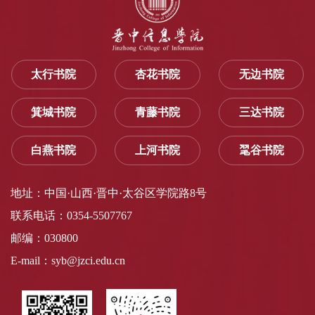
太行书院
杏花书院
无边书院
箕城书院
青藤书院
三达书院
白燕书院
上河书院
毣谷书院
地址：中国·山西·晋中·太谷区学院路8号
联系电话：0354-5507767
邮编：030800
E-mail：syb@jzci.edu.cn