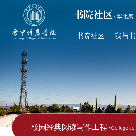
书院社区
/ 华北
书院社区
我与书
校园经典阅读写作工程
/ College c