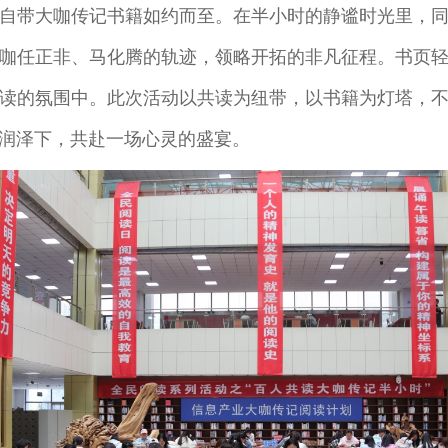
自带大咖传记书籍如约而至。在半小时的静谧时光里，
咖任正非、马化腾的轨迹，领略开拓的非凡征程。书页
读的氛围中。此次活动以共读为纽带，以书籍为灯塔，
润泽下，共赴一场心灵的盛宴。